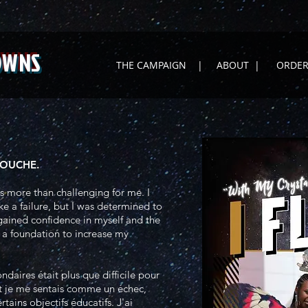
OWNS
THE CAMPAIGN
|
ABOUT
|
ORDER
 MOUCHE.
 more than challenging for me. I
ike a failure, but I was determined to
gained confidence in myself and the
e a foundation to increase my
aires était plus que difficile pour
et je me sentais comme un échec,
tains objectifs éducatifs. J'ai