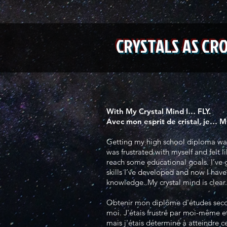
CRYSTALS AS CR
With My Crystal Mind I… FLY.
Avec mon esprit de cristal, je…
Getting my high school diploma was
was frustrated with myself and felt l
reach some educational goals. I’ve 
skills I’ve developed and now I hav
knowledge. My crystal mind is clear.
Obtenir mon diplôme d'études second
moi. J'étais frustré par moi-même 
mais j'étais déterminé à atteindre cer