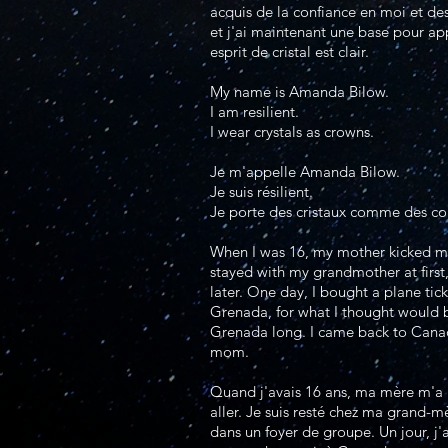
acquis de la confiance en moi et d
et j'ai maintenant une base pour a
esprit de cristal est clair.
My name is Amanda Bilow.
I am resilient.
I wear crystals as crowns.
Je m'appelle Amanda Bilow.
Je suis résilient.
Je porte des cristaux comme des co
When I was 16, my mother kicked me
stayed with my grandmother at firs
later. One day, I bought a plane ti
Grenada, for what I thought would be 
Grenada long. I came back to Cana
mom.
Quand j'avais 16 ans, ma mère m'a m
aller. Je suis resté chez ma grand-mè
dans un foyer de groupe. Un jour, j'